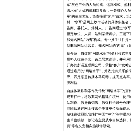
军”灰色产业的人员构成、运营模式、盈
络水军”人员构成相对复杂，一是核心人员
军”的幕后老板，负责接受“客户”请求，
材；“水军”是网上炒作活动的具体实施者
告商、委托人、爆料人。广告商通过“水军
指定单位、人员，达到某些诉求。三是下
和知名网站“内鬼”构成。专业推手往往是一
型非法网站运营者、知名网站的“内鬼”（
据介绍，自媒体“网络水军”的盈利模式
爆料人捏造事实、甚至恶意诽谤，并利用
开办的所谓互联网公司，承接“客户”发帖
通过雇用的“网络水军”，并依托有关系的
应。四是恶意传播木马病毒，提高点击率
济利益。
自媒体敲诈勒索作为传统“网络水军”的变
规避打击，将涉案网站搭建在境外，使用
站制作、假身份销售、假银行卡账号办理
罪团伙通过网上搜索企事业单位负面信息
站往往被冠以“法制”“中国”“中华”等
害单位接触，假记者主要从事目标选择、炒
费”等名义变相实施敲诈勒索。