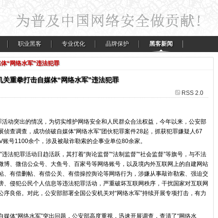
职业黑客
专业优化
品牌保护
黑客新闻
体“网络水军”违法犯罪
机关重拳打击自媒体“网络水军”违法犯罪
RSS 2.0
犯罪活动突出的情况，为切实维护网络安全和人民群众合法权益，今年以来，公安部
侦查调查，成功侦破自媒体“网络水军”团伙犯罪案件28起，抓获犯罪嫌疑人67
V账号1100余个，涉及被敲诈勒索的企事业单位80余家。
违法犯罪活动日趋活跃，其打着“舆论监督”“法制监督”“社会监督”等旗号，与不法
微博、微信公众号、大鱼号、百家号等网络账号，以及境内外互联网上的自建网站
帖、有偿删帖、有偿公关、有偿操控舆论等网络行为，涉嫌从事敲诈勒索、强迫交
谤、侵犯公民个人信息等违法犯罪活动，严重破坏互联网秩序，干扰国家对互联网
公序良俗。对此，公安部部署全国公安机关对“网络水军”持续开展专项打击，有力
媒体“网络水军”突出问题，公安部高度重视，迅速开展调查，查清了“网络水