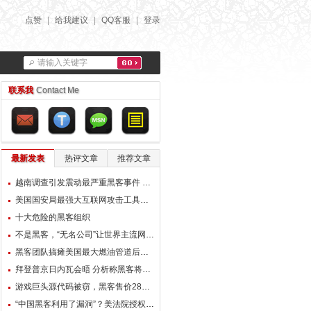
点赞
|
给我建议
|
QQ客服
|
登录
请输入关键字
联系我
Contact Me
最新发表
热评文章
推荐文章
越南调查引发震动最严重黑客事件 中国黑客:不参与,不承认
美国国安局最强大互联网攻击工具曝光！
十大危险的黑客组织
不是黑客，“无名公司”让世界主流网站集体瘫痪1小时
黑客团队搞瘫美国最大燃油管道后解散：已获得9000万美元比特币
拜登普京日内瓦会晤 分析称黑客将取代核武议题
游戏巨头源代码被窃，黑客售价2800万美元
“中国黑客利用了漏洞”？美法院授权FBI直接介入微软服务器修复