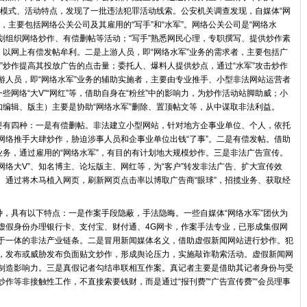
利模式、活动特点，发现了一批违法犯罪活动线索。公安机关调查发现，自媒体“网
，主要包括网络公关公司及其雇用的“写手”和“水军”。网络公关公司是“网络水
策划组织网络炒作、有偿删帖等活动；“写手”熟悉网民心理，专职撰写、提供炒作素
，以网上有偿发帖牟利。二是上游人员，即“网络水军”业务的需求者，主要包括广
”炒作提高其投放广告的点击量；委托人、爆料人提供炒点，通过“水军”攻击炒作
游人员，即“网络水军”业务的辅助实施者，主要由专业推手、小型非法网站运营者
些网络“大V”“网红”等，借助自身在“粉丝”中的影响力，为炒作活动站脚助威；小
如编辑、版主）主要是协助“网络水军”删除、置顶帖文等，从中谋取非法利益。
主要有四种：一是有偿删帖。非法建立小型网站，针对地方企事业单位、个人，依托
网络推手大肆炒作，胁迫涉事人员和企事业单位出钱“了事”。二是有偿发帖。借助
业务，通过雇用的“网络水军”，有目的有计划地大规模炒作。三是非法广告宣传。
“网络大V”、知名博主、论坛版主、网红等，为“客户”转发非法广告、扩大宣传效
。通过将木马植入网页，刷新网页点击率以博取广告商“眼球”，招揽业务、获取经
种，具有以下特点：一是作案手段隐蔽，手法隐晦。一些自媒体“网络水军”团伙为
虚假身份办理银行卡、支付宝、财付通、4G网卡，作案手法专业，已形成集假网
于一体的非法产业链条。二是冒用新闻媒体名义，借助虚假新闻网站进行炒作。犯
，发布或威胁发布负面贴文炒作，形成舆论压力，实施敲诈勒索活动。虚假新闻网
字眼来制造影响力。三是真假记者勾结串联相互作案。真记者主要是借助其记者身份与受
作等非接触性工作，不直接索要钱财，而是通过“报刊费”“广告宣传费”“会员理事