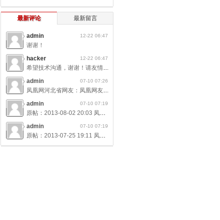
最新评论
最新留言
admin
12-22 06:47
谢谢！
hacker
12-22 06:47
希望技术沟通，谢谢！请友情连接
admin
07-10 07:26
凤凰网河北省网友：凤凰网友 典型诈骗犯！ 凤凰网河北省网友：山野遗贤 忽悠的最高境界，为何不倒？很简单，那么多高官名人，谁愿意说自己是傻子，这不过是《皇帝的新装》再现而已 凤凰网浙江省温州市网友：夜夜箫 “北有赵本山。南有王林山”一个靠变蛇，一个靠卖拐，弟子都有一群，资产都有亿万，手法不同，效果一样
admin
07-10 07:19
原帖：2013-08-02 20:03 凤凰网重庆市网友 flxzm 练习武术气功是一种强身健体的运动。被中国许多骗子用来吹嘘自己神功无敌、法力无边，包制百病，事实证明这些家伙全部都是骗子，上百年出现的所谓大师神汉没有一个例外的都是骗子！看来只有诈骗犯腐败分子爱这个国家了？王林就是大妖怪，马
admin
07-10 07:19
原帖：2013-07-25 19:11 凤凰网广东省潮州市网友 pychen54 王林空盘出活蛇骗术揭秘： 看了王林表演变蛇视频发现机关就在表演场地地毯下面有地下室的，现在是什么年代了别墅大厅还用廉价地毯?王林这么有钱别墅这么有档次而客厅为什么还用廉价地毯呢?而且王林家来客众多地毯也不好