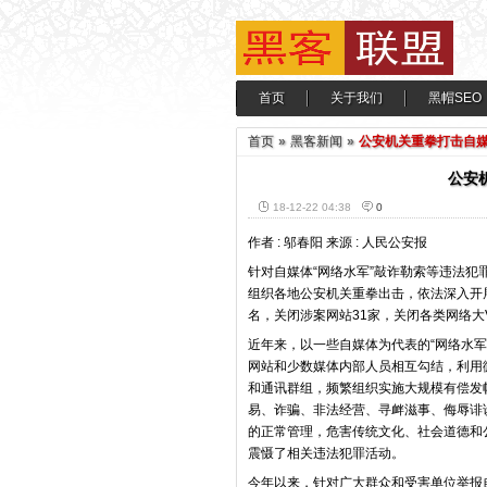
首页
关于我们
黑帽SEO
首页
»
黑客新闻
»
公安机关重拳打击自媒
公安
18-12-22 04:38
0
作者 : 邬春阳 来源 : 人民公安报
针对自媒体“网络水军”敲诈勒索等违法
组织各地公安机关重拳出击，依法深入开展
名，关闭涉案网站31家，关闭各类网络大
近年来，以一些自媒体为代表的“网络水军”
网站和少数媒体内部人员相互勾结，利用
和通讯群组，频繁组织实施大规模有偿发
易、诈骗、非法经营、寻衅滋事、侮辱诽
的正常管理，危害传统文化、社会道德和
震慑了相关违法犯罪活动。
今年以来，针对广大群众和受害单位举报自